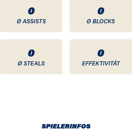
0
0
Ø ASSISTS
Ø BLOCKS
0
0
Ø STEALS
EFFEKTIVITÄT
SPIELERINFOS