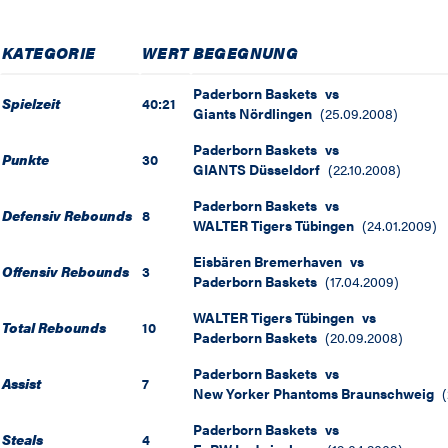
KATEGORIE
WERT
BEGEGNUNG
Paderborn Baskets
vs
Spielzeit
40:21
Giants Nördlingen
(
25.09.2008
)
Paderborn Baskets
vs
Punkte
30
GIANTS Düsseldorf
(
22.10.2008
)
Paderborn Baskets
vs
Defensiv Rebounds
8
WALTER Tigers Tübingen
(
24.01.2009
)
Eisbären Bremerhaven
vs
Offensiv Rebounds
3
Paderborn Baskets
(
17.04.2009
)
WALTER Tigers Tübingen
vs
Total Rebounds
10
Paderborn Baskets
(
20.09.2008
)
Paderborn Baskets
vs
Assist
7
New Yorker Phantoms Braunschweig
(
Paderborn Baskets
vs
Steals
4