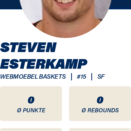
STEVEN
ESTERKAMP
|
|
WEBMOEBEL BASKETS
#
15
SF
0
0
Ø PUNKTE
Ø REBOUNDS