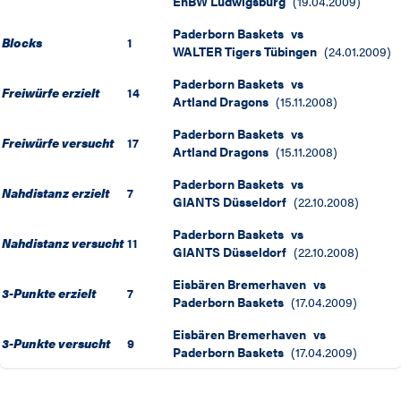
EnBW Ludwigsburg
(
19.04.2009
)
Paderborn Baskets
vs
Blocks
1
WALTER Tigers Tübingen
(
24.01.2009
)
Paderborn Baskets
vs
Freiwürfe erzielt
14
Artland Dragons
(
15.11.2008
)
Paderborn Baskets
vs
Freiwürfe versucht
17
Artland Dragons
(
15.11.2008
)
Paderborn Baskets
vs
Nahdistanz erzielt
7
GIANTS Düsseldorf
(
22.10.2008
)
Paderborn Baskets
vs
Nahdistanz versucht
11
GIANTS Düsseldorf
(
22.10.2008
)
Eisbären Bremerhaven
vs
3-Punkte erzielt
7
Paderborn Baskets
(
17.04.2009
)
Eisbären Bremerhaven
vs
3-Punkte versucht
9
Paderborn Baskets
(
17.04.2009
)