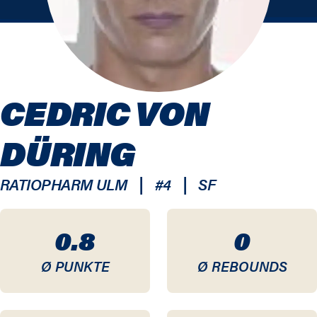
CEDRIC VON
DÜRING
|
|
RATIOPHARM ULM
#
4
SF
0.8
0
Ø PUNKTE
Ø REBOUNDS