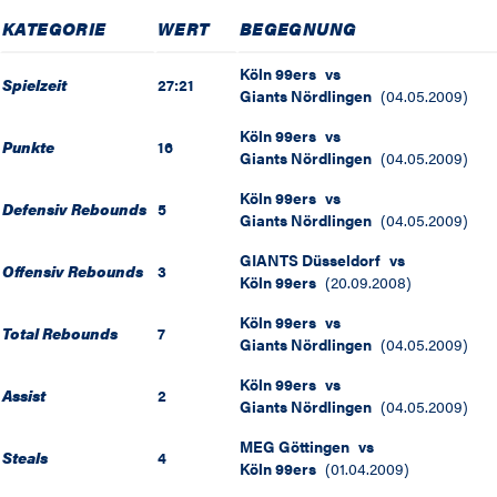
KATEGORIE
WERT
BEGEGNUNG
Köln 99ers
vs
Spielzeit
27:21
Giants Nördlingen
(
04.05.2009
)
Köln 99ers
vs
Punkte
16
Giants Nördlingen
(
04.05.2009
)
Köln 99ers
vs
Defensiv Rebounds
5
Giants Nördlingen
(
04.05.2009
)
GIANTS Düsseldorf
vs
Offensiv Rebounds
3
Köln 99ers
(
20.09.2008
)
Köln 99ers
vs
Total Rebounds
7
Giants Nördlingen
(
04.05.2009
)
Köln 99ers
vs
Assist
2
Giants Nördlingen
(
04.05.2009
)
MEG Göttingen
vs
Steals
4
Köln 99ers
(
01.04.2009
)