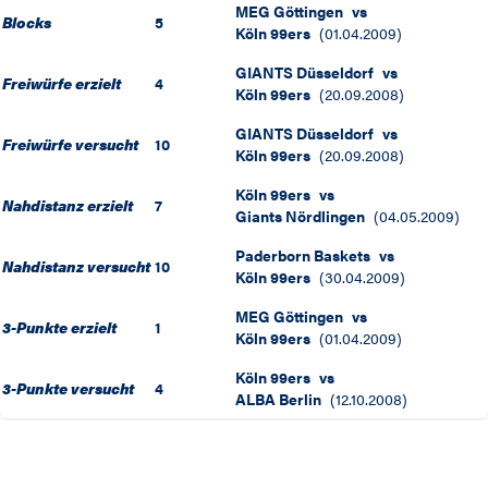
MEG Göttingen
vs
Blocks
5
Köln 99ers
(
01.04.2009
)
GIANTS Düsseldorf
vs
Freiwürfe erzielt
4
Köln 99ers
(
20.09.2008
)
GIANTS Düsseldorf
vs
Freiwürfe versucht
10
Köln 99ers
(
20.09.2008
)
Köln 99ers
vs
Nahdistanz erzielt
7
Giants Nördlingen
(
04.05.2009
)
Paderborn Baskets
vs
Nahdistanz versucht
10
Köln 99ers
(
30.04.2009
)
MEG Göttingen
vs
3-Punkte erzielt
1
Köln 99ers
(
01.04.2009
)
Köln 99ers
vs
3-Punkte versucht
4
ALBA Berlin
(
12.10.2008
)