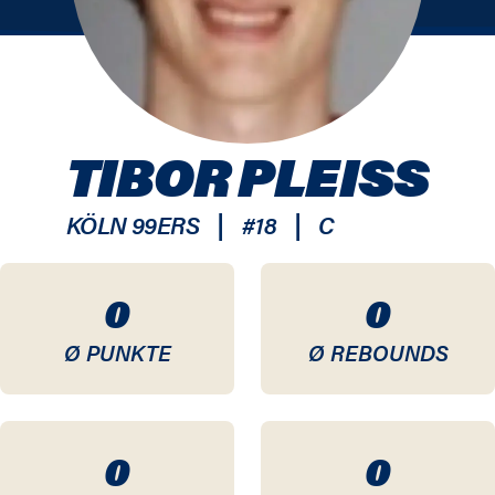
TIBOR PLEISS
|
|
KÖLN 99ERS
#
18
C
0
0
Ø PUNKTE
Ø REBOUNDS
0
0