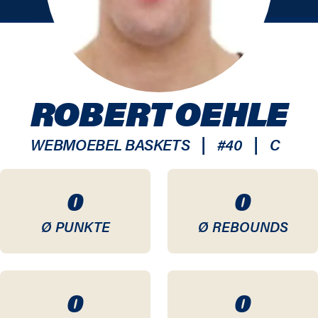
ROBERT OEHLE
|
|
WEBMOEBEL BASKETS
#
40
C
0
0
Ø PUNKTE
Ø REBOUNDS
0
0