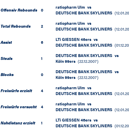
ratiopharm Ulm
vs
Offensiv Rebounds
0
DEUTSCHE BANK SKYLINERS
(
12.01.2
ratiopharm Ulm
vs
Total Rebounds
2
DEUTSCHE BANK SKYLINERS
(
12.01.2
LTi GIESSEN 46ers
vs
Assist
6
DEUTSCHE BANK SKYLINERS
(
01.12.2
DEUTSCHE BANK SKYLINERS
vs
Steals
1
Köln 99ers
(
22.12.2007
)
DEUTSCHE BANK SKYLINERS
vs
Blocks
0
Köln 99ers
(
22.12.2007
)
ratiopharm Ulm
vs
Freiwürfe erzielt
4
DEUTSCHE BANK SKYLINERS
(
12.01.2
ratiopharm Ulm
vs
Freiwürfe versucht
4
DEUTSCHE BANK SKYLINERS
(
12.01.2
LTi GIESSEN 46ers
vs
Nahdistanz erzielt
1
DEUTSCHE BANK SKYLINERS
(
01.12.2