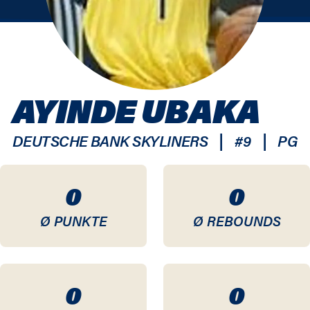
AYINDE UBAKA
|
|
DEUTSCHE BANK SKYLINERS
#
9
PG
0
0
Ø PUNKTE
Ø REBOUNDS
0
0