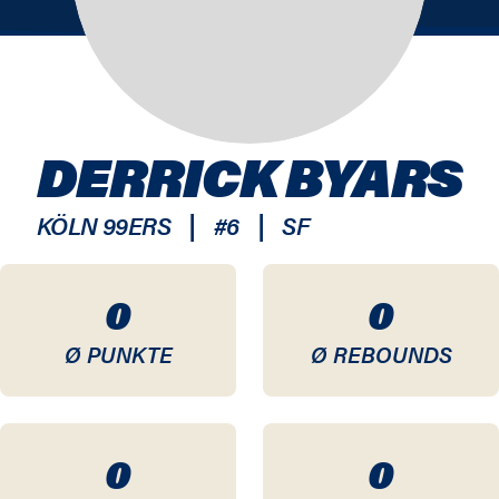
DERRICK BYARS
|
|
KÖLN 99ERS
#
6
SF
0
0
Ø PUNKTE
Ø REBOUNDS
0
0