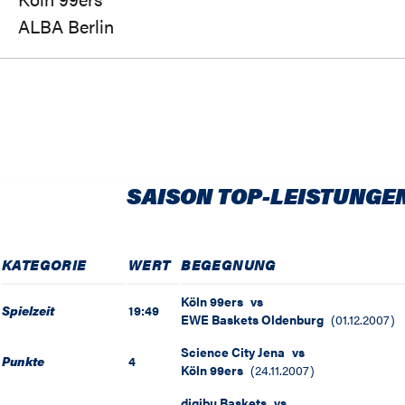
ALBA Berlin
SAISON TOP-LEISTUNGE
KATEGORIE
WERT
BEGEGNUNG
Köln 99ers
vs
Spielzeit
19:49
EWE Baskets Oldenburg
(
01.12.2007
)
Science City Jena
vs
Punkte
4
Köln 99ers
(
24.11.2007
)
digibu Baskets
vs