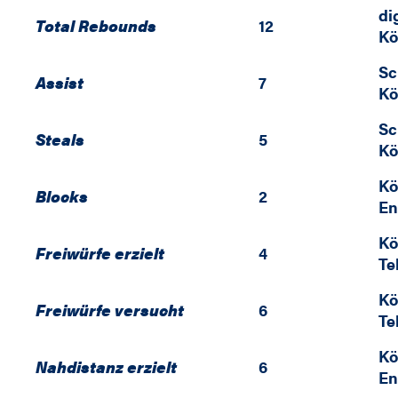
di
Total Rebounds
12
Kö
Sc
Assist
7
Kö
Sc
Steals
5
Kö
Kö
Blocks
2
En
Kö
Freiwürfe erzielt
4
Te
Kö
Freiwürfe versucht
6
Te
Kö
Nahdistanz erzielt
6
En