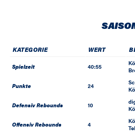
SAISO
KATEGORIE
WERT
B
Kö
Spielzeit
40:55
Br
Sc
Punkte
24
Kö
di
Defensiv Rebounds
10
Kö
Kö
Offensiv Rebounds
4
Te