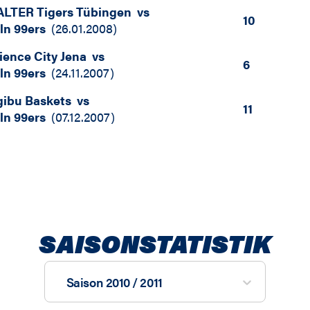
LTER Tigers Tübingen
vs
10
ln 99ers
(
26.01.2008
)
ience City Jena
vs
6
ln 99ers
(
24.11.2007
)
gibu Baskets
vs
11
ln 99ers
(
07.12.2007
)
SAISONSTATISTIK
Saison 2010 / 2011