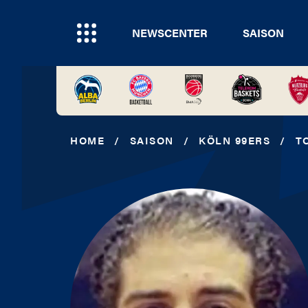
NEWSCENTER
SAISON
HOME
/
SAISON
/
KÖLN 99ERS
/
T