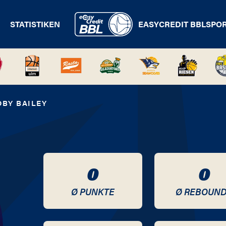
STATISTIKEN
EASYCREDIT BBL
SPO
OBY BAILEY
0
0
Ø PUNKTE
Ø REBOUN