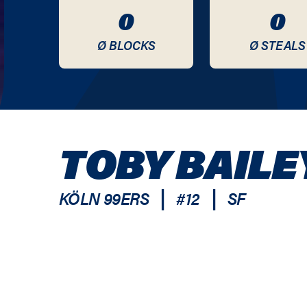
0
0
Ø BLOCKS
Ø STEALS
TOBY BAILE
|
|
KÖLN 99ERS
#
12
SF