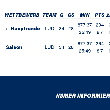
WETTBEWERB
TEAM
G
GS
MIN
PTS
2
877:37
294
›
Hauptrunde
LUD
34
28
25:49
8.7
877:37
294
Saison
LUD
34
28
25:49
8.7
IMMER INFORMIER