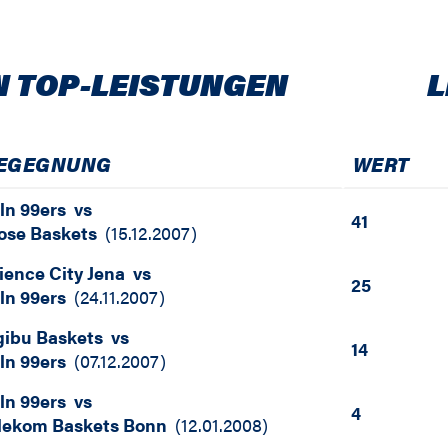
N TOP-LEISTUNGEN
L
EGEGNUNG
WERT
ln 99ers
vs
41
ose Baskets
(
15.12.2007
)
ience City Jena
vs
25
ln 99ers
(
24.11.2007
)
gibu Baskets
vs
14
ln 99ers
(
07.12.2007
)
ln 99ers
vs
4
lekom Baskets Bonn
(
12.01.2008
)