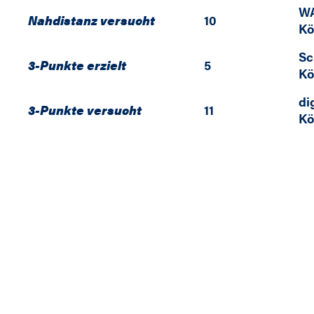
WA
Nahdistanz versucht
10
Kö
Sc
3-Punkte erzielt
5
Kö
di
3-Punkte versucht
11
Kö