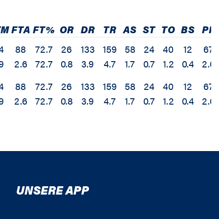
TM
FTA
FT%
OR
DR
TR
AS
ST
TO
BS
PF
4
88
72.7
26
133
159
58
24
40
12
67
.9
2.6
72.7
0.8
3.9
4.7
1.7
0.7
1.2
0.4
2.0
4
88
72.7
26
133
159
58
24
40
12
67
.9
2.6
72.7
0.8
3.9
4.7
1.7
0.7
1.2
0.4
2.0
UNSERE APP