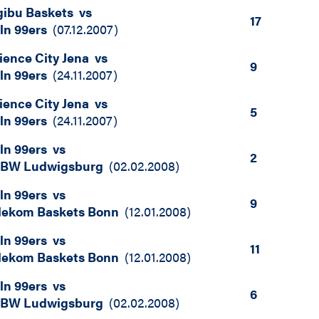
gibu Baskets
vs
17
ln 99ers
(
07.12.2007
)
ience City Jena
vs
9
ln 99ers
(
24.11.2007
)
ience City Jena
vs
5
ln 99ers
(
24.11.2007
)
ln 99ers
vs
2
BW Ludwigsburg
(
02.02.2008
)
ln 99ers
vs
9
lekom Baskets Bonn
(
12.01.2008
)
ln 99ers
vs
11
lekom Baskets Bonn
(
12.01.2008
)
ln 99ers
vs
6
BW Ludwigsburg
(
02.02.2008
)