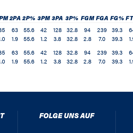
PM
2PA
2P%
3PM
3PA
3P%
FGM
FGA
FG%
F
35
63
55.6
42
128
32.8
94
239
39.3
6
1.0
1.9
55.6
1.2
3.8
32.8
2.8
7.0
39.3
1
35
63
55.6
42
128
32.8
94
239
39.3
6
1.0
1.9
55.6
1.2
3.8
32.8
2.8
7.0
39.3
1
T
FOLGE UNS AUF