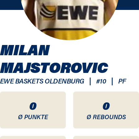
MILAN
MAJSTOROVIC
|
|
EWE BASKETS OLDENBURG
#
10
PF
0
0
Ø PUNKTE
Ø REBOUNDS