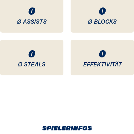
0
0
Ø ASSISTS
Ø BLOCKS
0
0
Ø STEALS
EFFEKTIVITÄT
SPIELERINFOS