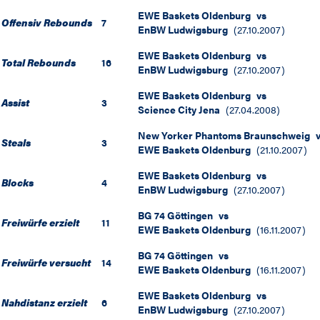
EWE Baskets Oldenburg
vs
Offensiv Rebounds
7
EnBW Ludwigsburg
(
27.10.2007
)
EWE Baskets Oldenburg
vs
Total Rebounds
16
EnBW Ludwigsburg
(
27.10.2007
)
EWE Baskets Oldenburg
vs
Assist
3
Science City Jena
(
27.04.2008
)
New Yorker Phantoms Braunschweig
Steals
3
EWE Baskets Oldenburg
(
21.10.2007
)
EWE Baskets Oldenburg
vs
Blocks
4
EnBW Ludwigsburg
(
27.10.2007
)
BG 74 Göttingen
vs
Freiwürfe erzielt
11
EWE Baskets Oldenburg
(
16.11.2007
)
BG 74 Göttingen
vs
Freiwürfe versucht
14
EWE Baskets Oldenburg
(
16.11.2007
)
EWE Baskets Oldenburg
vs
Nahdistanz erzielt
6
EnBW Ludwigsburg
(
27.10.2007
)