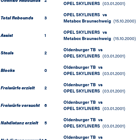
Offensiv Rebounds
2
OPEL SKYLINERS
(
03.01.2001
)
OPEL SKYLINERS
vs
Total Rebounds
3
Metabox Braunschweig
(
15.10.2000
)
OPEL SKYLINERS
vs
Assist
1
Metabox Braunschweig
(
15.10.2000
)
Oldenburger TB
vs
Steals
2
OPEL SKYLINERS
(
03.01.2001
)
Oldenburger TB
vs
Blocks
0
OPEL SKYLINERS
(
03.01.2001
)
Oldenburger TB
vs
Freiwürfe erzielt
2
OPEL SKYLINERS
(
03.01.2001
)
Oldenburger TB
vs
Freiwürfe versucht
6
OPEL SKYLINERS
(
03.01.2001
)
Oldenburger TB
vs
Nahdistanz erzielt
5
OPEL SKYLINERS
(
03.01.2001
)
Oldenburger TB
vs