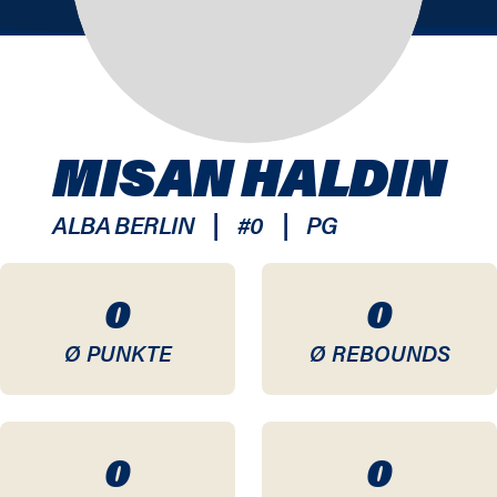
MISAN HALDIN
|
|
ALBA BERLIN
#
0
PG
0
0
Ø PUNKTE
Ø REBOUNDS
0
0