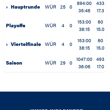
894:00
433
›
Hauptrunde
WÜR
25
0
35:46
17.3
153:00
60
Playoffs
WÜR
4
0
38:15
15.0
153:00
60
›
Viertelfinale
WÜR
4
0
38:15
15.0
1047:00
493
Saison
WÜR
29
0
36:06
17.0