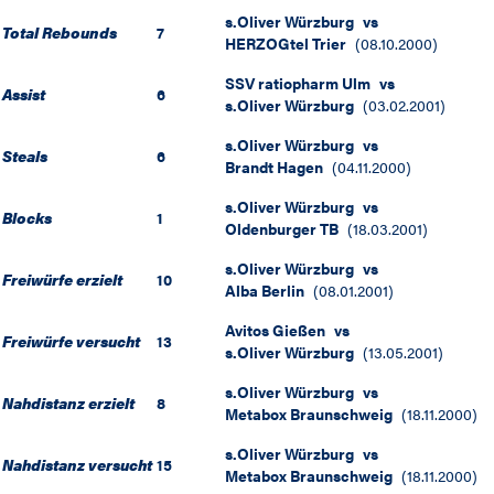
s.Oliver Würzburg
vs
Total Rebounds
7
HERZOGtel Trier
(
08.10.2000
)
SSV ratiopharm Ulm
vs
Assist
6
s.Oliver Würzburg
(
03.02.2001
)
s.Oliver Würzburg
vs
Steals
6
Brandt Hagen
(
04.11.2000
)
s.Oliver Würzburg
vs
Blocks
1
Oldenburger TB
(
18.03.2001
)
s.Oliver Würzburg
vs
Freiwürfe erzielt
10
Alba Berlin
(
08.01.2001
)
Avitos Gießen
vs
Freiwürfe versucht
13
s.Oliver Würzburg
(
13.05.2001
)
s.Oliver Würzburg
vs
Nahdistanz erzielt
8
Metabox Braunschweig
(
18.11.2000
)
s.Oliver Würzburg
vs
Nahdistanz versucht
15
Metabox Braunschweig
(
18.11.2000
)