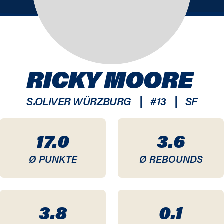
RICKY MOORE
|
|
S.OLIVER WÜRZBURG
#
13
SF
17.0
3.6
Ø PUNKTE
Ø REBOUNDS
3.8
0.1