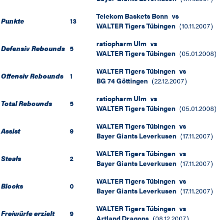
Telekom Baskets Bonn
vs
Punkte
13
WALTER Tigers Tübingen
(
10.11.2007
)
ratiopharm Ulm
vs
Defensiv Rebounds
5
WALTER Tigers Tübingen
(
05.01.2008
)
WALTER Tigers Tübingen
vs
Offensiv Rebounds
1
BG 74 Göttingen
(
22.12.2007
)
ratiopharm Ulm
vs
Total Rebounds
5
WALTER Tigers Tübingen
(
05.01.2008
)
WALTER Tigers Tübingen
vs
Assist
9
Bayer Giants Leverkusen
(
17.11.2007
)
WALTER Tigers Tübingen
vs
Steals
2
Bayer Giants Leverkusen
(
17.11.2007
)
WALTER Tigers Tübingen
vs
Blocks
0
Bayer Giants Leverkusen
(
17.11.2007
)
WALTER Tigers Tübingen
vs
Freiwürfe erzielt
9
Artland Dragons
(
08.12.2007
)