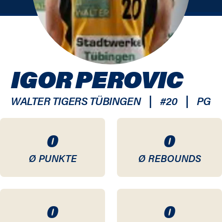
IGOR PEROVIC
|
|
WALTER TIGERS TÜBINGEN
#
20
PG
0
0
Ø PUNKTE
Ø REBOUNDS
0
0