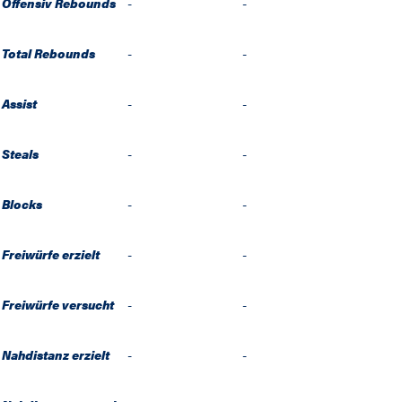
Offensiv Rebounds
-
-
Total Rebounds
-
-
Assist
-
-
Steals
-
-
Blocks
-
-
Freiwürfe erzielt
-
-
Freiwürfe versucht
-
-
Nahdistanz erzielt
-
-