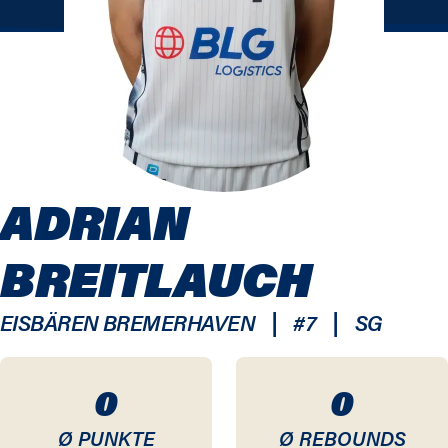
ADRIAN
BREITLAUCH
|
|
EISBÄREN BREMERHAVEN
#
7
SG
0
0
Ø PUNKTE
Ø REBOUNDS