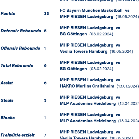
FC Bayern München Basketball
vs
Punkte
33
MHP RIESEN Ludwigsburg
(
18.05.2024
)
MHP RIESEN Ludwigsburg
vs
Defensiv Rebounds
5
BG Göttingen
(
03.02.2024
)
MHP RIESEN Ludwigsburg
vs
Offensiv Rebounds
1
Veolia Towers Hamburg
(
16.05.2024
)
MHP RIESEN Ludwigsburg
vs
Total Rebounds
6
BG Göttingen
(
03.02.2024
)
MHP RIESEN Ludwigsburg
vs
Assist
6
HAKRO Merlins Crailsheim
(
13.01.2024
)
MHP RIESEN Ludwigsburg
vs
Steals
3
MLP Academics Heidelberg
(
13.04.202
MHP RIESEN Ludwigsburg
vs
Blocks
1
MLP Academics Heidelberg
(
13.04.202
MHP RIESEN Ludwigsburg
vs
Freiwürfe erzielt
7
Veolia Towers Hamburg
(
16.05.2024
)