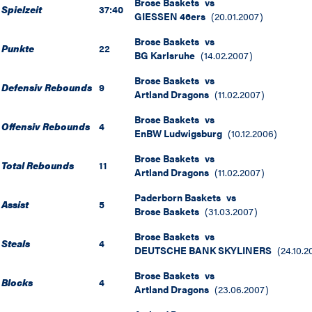
Brose Baskets
vs
Spielzeit
37:40
GIESSEN 46ers
(
20.01.2007
)
Brose Baskets
vs
Punkte
22
BG Karlsruhe
(
14.02.2007
)
Brose Baskets
vs
Defensiv Rebounds
9
Artland Dragons
(
11.02.2007
)
Brose Baskets
vs
Offensiv Rebounds
4
EnBW Ludwigsburg
(
10.12.2006
)
Brose Baskets
vs
Total Rebounds
11
Artland Dragons
(
11.02.2007
)
Paderborn Baskets
vs
Assist
5
Brose Baskets
(
31.03.2007
)
Brose Baskets
vs
Steals
4
DEUTSCHE BANK SKYLINERS
(
24.10.2
Brose Baskets
vs
Blocks
4
Artland Dragons
(
23.06.2007
)