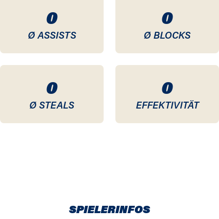
0
0
Ø ASSISTS
Ø BLOCKS
0
0
Ø STEALS
EFFEKTIVITÄT
SPIELERINFOS