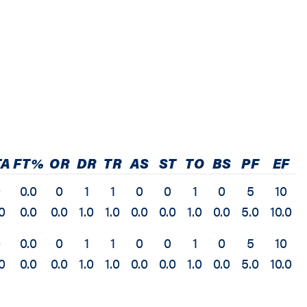
TA
FT%
OR
DR
TR
AS
ST
TO
BS
PF
EF
0
0.0
0
1
1
0
0
1
0
5
10
0
0.0
0.0
1.0
1.0
0.0
0.0
1.0
0.0
5.0
10.0
0
0.0
0
1
1
0
0
1
0
5
10
0
0.0
0.0
1.0
1.0
0.0
0.0
1.0
0.0
5.0
10.0