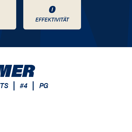
0
EFFEKTIVITÄT
HMER
|
|
ETS
#
4
PG