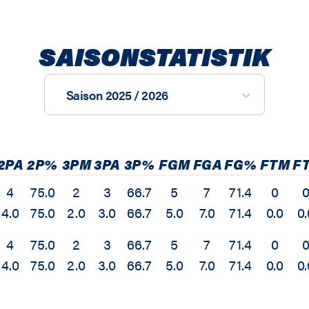
SAISONSTATISTIK
Saison 2025 / 2026
2PA
2P%
3PM
3PA
3P%
FGM
FGA
FG%
FTM
F
4
75.0
2
3
66.7
5
7
71.4
0
4.0
75.0
2.0
3.0
66.7
5.0
7.0
71.4
0.0
0.
4
75.0
2
3
66.7
5
7
71.4
0
4.0
75.0
2.0
3.0
66.7
5.0
7.0
71.4
0.0
0.