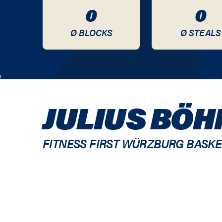
0
0
Ø BLOCKS
Ø STEALS
JULIUS BÖ
FITNESS FIRST WÜRZBURG BASK