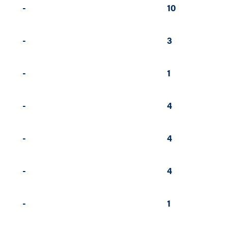
-
10
-
3
-
1
-
4
-
4
-
4
-
1