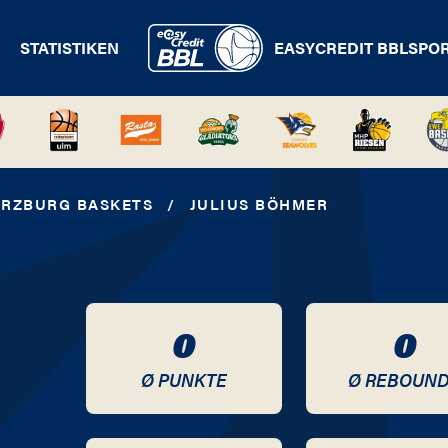
STATISTIKEN
EASYCREDIT BBL
SPO
ÜRZBURG BASKETS
/
JULIUS BÖHMER
0
0
Ø PUNKTE
Ø REBOUN