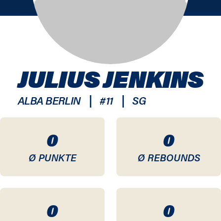
JULIUS JENKINS
|
|
ALBA BERLIN
#
11
SG
0
0
Ø PUNKTE
Ø REBOUNDS
0
0