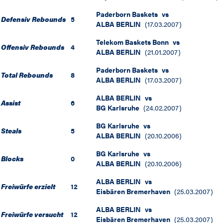
Paderborn Baskets
vs
Defensiv Rebounds
5
ALBA BERLIN
(
17.03.2007
)
Telekom Baskets Bonn
vs
Offensiv Rebounds
4
ALBA BERLIN
(
21.01.2007
)
Paderborn Baskets
vs
Total Rebounds
8
ALBA BERLIN
(
17.03.2007
)
ALBA BERLIN
vs
Assist
6
BG Karlsruhe
(
24.02.2007
)
BG Karlsruhe
vs
Steals
5
ALBA BERLIN
(
20.10.2006
)
BG Karlsruhe
vs
Blocks
0
ALBA BERLIN
(
20.10.2006
)
ALBA BERLIN
vs
Freiwürfe erzielt
12
Eisbären Bremerhaven
(
25.03.2007
)
ALBA BERLIN
vs
Freiwürfe versucht
12
Eisbären Bremerhaven
(
25.03.2007
)