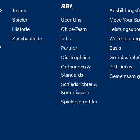
BBL
&
Teams
Ausbildungsf
Spieler
Über Uns
Move Your Sp
Historie
Office-Team
Leistungsspo
Zuschauende
Jobs
Weiterbildun
e
Partner
Basis
Die Trophäen
Grundschulof
Ordnungen &
BBL-Assist
Standards
Gemeinsam g
Schiedsrichter &
Kommissare
Spielervermittler