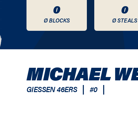
0
0
Ø BLOCKS
Ø STEALS
MICHAEL W
|
|
GIESSEN 46ERS
#
0