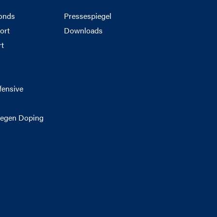
onds
Pressespiegel
ort
Downloads
rt
g
fensive
egen Doping