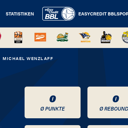
STATISTIKEN
EASYCREDIT BBL
SPO
MICHAEL WENZLAFF
0
0
Ø PUNKTE
Ø REBOUN