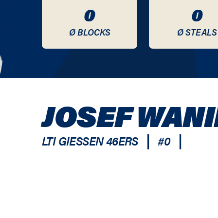
0
0
Ø BLOCKS
Ø STEALS
JOSEF WANI
|
|
LTI GIESSEN 46ERS
#
0