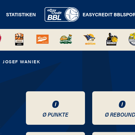
STATISTIKEN
EASYCREDIT BBL
SPO
JOSEF WANIEK
0
0
Ø PUNKTE
Ø REBOUN