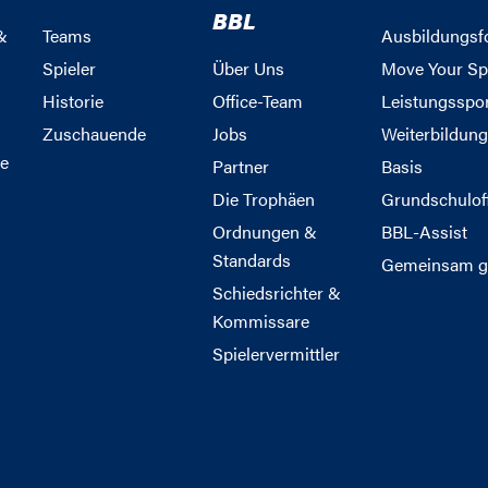
BBL
&
Teams
Ausbildungsf
Spieler
Über Uns
Move Your Sp
Historie
Office-Team
Leistungsspo
Zuschauende
Jobs
Weiterbildun
e
Partner
Basis
Die Trophäen
Grundschulof
Ordnungen &
BBL-Assist
Standards
Gemeinsam g
Schiedsrichter &
Kommissare
Spielervermittler