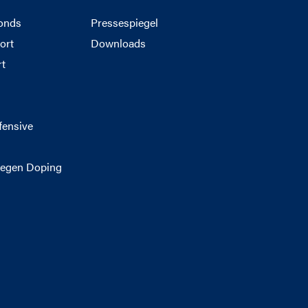
onds
Pressespiegel
ort
Downloads
rt
g
fensive
egen Doping