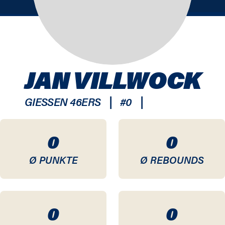
JAN VILLWOCK
|
|
GIESSEN 46ERS
#
0
0
0
Ø PUNKTE
Ø REBOUNDS
0
0