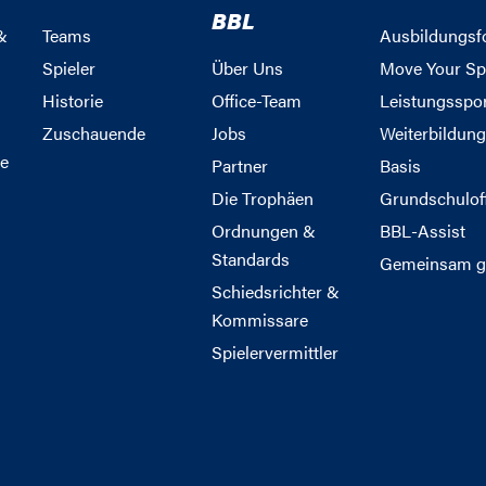
BBL
&
Teams
Ausbildungsf
Spieler
Über Uns
Move Your Sp
Historie
Office-Team
Leistungsspo
Zuschauende
Jobs
Weiterbildun
e
Partner
Basis
Die Trophäen
Grundschulof
Ordnungen &
BBL-Assist
Standards
Gemeinsam g
Schiedsrichter &
Kommissare
Spielervermittler