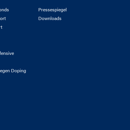
onds
Pressespiegel
ort
Downloads
rt
g
fensive
egen Doping