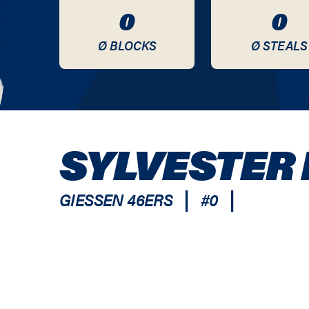
0
0
Ø BLOCKS
Ø STEALS
SYLVESTER
|
|
GIESSEN 46ERS
#
0