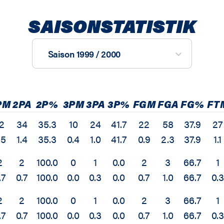
SAISONSTATISTIK
Saison 1999 / 2000
PM
2PA
2P%
3PM
3PA
3P%
FGM
FGA
FG%
FT
2
34
35.3
10
24
41.7
22
58
37.9
27
.5
1.4
35.3
0.4
1.0
41.7
0.9
2.3
37.9
1.1
2
2
100.0
0
1
0.0
2
3
66.7
1
.7
0.7
100.0
0.0
0.3
0.0
0.7
1.0
66.7
0.3
2
2
100.0
0
1
0.0
2
3
66.7
1
.7
0.7
100.0
0.0
0.3
0.0
0.7
1.0
66.7
0.3