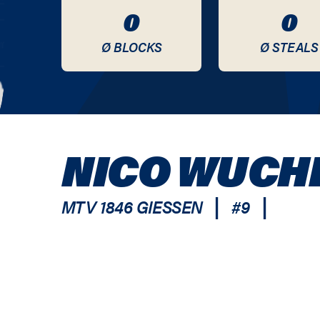
0
0
Ø BLOCKS
Ø STEALS
NICO WUCH
|
|
MTV 1846 GIESSEN
#
9