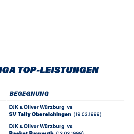
IGA TOP-LEISTUNGEN
BEGEGNUNG
DJK s.Oliver Würzburg
vs
SV Tally Oberelchingen
(
19.03.1999
)
DJK s.Oliver Würzburg
vs
Basket Bayreuth
(
13.03.1999
)