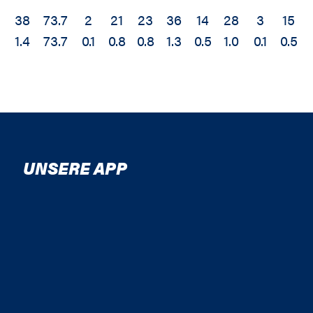
38
73.7
2
21
23
36
14
28
3
15
1.4
73.7
0.1
0.8
0.8
1.3
0.5
1.0
0.1
0.5
UNSERE APP