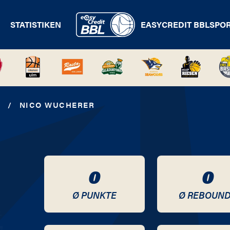
STATISTIKEN
EASYCREDIT BBL
SPO
/
NICO WUCHERER
0
0
Ø PUNKTE
Ø REBOUN