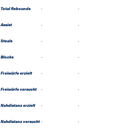
Total Rebounds
-
-
Assist
-
-
Steals
-
-
Blocks
-
-
Freiwürfe erzielt
-
-
Freiwürfe versucht
-
-
Nahdistanz erzielt
-
-
Nahdistanz versucht
-
-