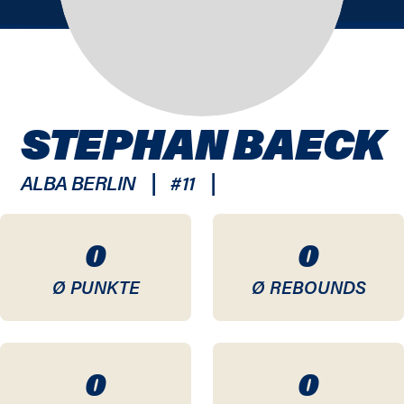
STEPHAN BAECK
|
|
ALBA BERLIN
#
11
0
0
Ø PUNKTE
Ø REBOUNDS
0
0