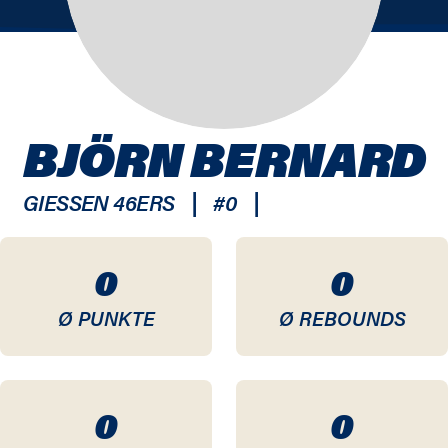
BJÖRN BERNARD
|
|
GIESSEN 46ERS
#
0
0
0
Ø PUNKTE
Ø REBOUNDS
0
0