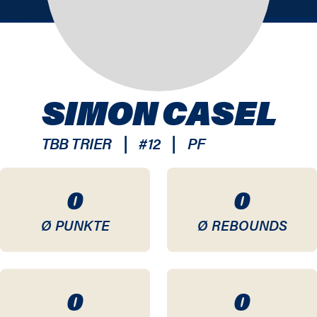
SIMON CASEL
|
|
TBB TRIER
#
12
PF
0
0
Ø PUNKTE
Ø REBOUNDS
0
0