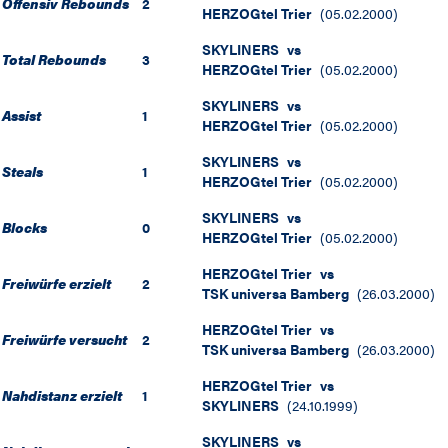
Offensiv Rebounds
2
HERZOGtel Trier
(
05.02.2000
)
SKYLINERS
vs
Total Rebounds
3
HERZOGtel Trier
(
05.02.2000
)
SKYLINERS
vs
Assist
1
HERZOGtel Trier
(
05.02.2000
)
SKYLINERS
vs
Steals
1
HERZOGtel Trier
(
05.02.2000
)
SKYLINERS
vs
Blocks
0
HERZOGtel Trier
(
05.02.2000
)
HERZOGtel Trier
vs
Freiwürfe erzielt
2
TSK universa Bamberg
(
26.03.2000
)
HERZOGtel Trier
vs
Freiwürfe versucht
2
TSK universa Bamberg
(
26.03.2000
)
HERZOGtel Trier
vs
Nahdistanz erzielt
1
SKYLINERS
(
24.10.1999
)
SKYLINERS
vs