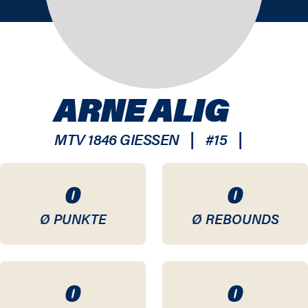
ARNE ALIG
|
|
MTV 1846 GIESSEN
#
15
0
0
Ø PUNKTE
Ø REBOUNDS
0
0