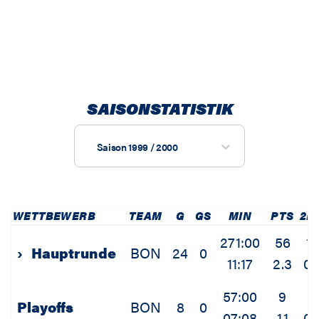
SAISONSTATISTIK
Saison 1999 / 2000
WETTBEWERB
TEAM
G
GS
MIN
PTS
2P
271:00
56
19
›
Hauptrunde
BON
24
0
11:17
2.3
0.
57:00
9
4
Playoffs
BON
8
0
07:08
1.1
0.