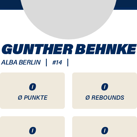
GUNTHER BEHNKE
|
|
ALBA BERLIN
#
14
0
0
Ø PUNKTE
Ø REBOUNDS
0
0