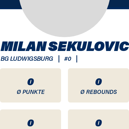
MILAN SEKULOVIC
|
|
BG LUDWIGSBURG
#
0
0
0
Ø PUNKTE
Ø REBOUNDS
0
0