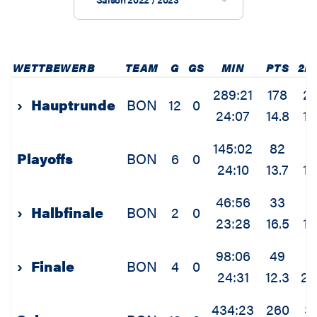
WETTBEWERB
TEAM
G
GS
MIN
PTS
2P
289:21
178
2
›
Hauptrunde
BON
12
0
24:07
14.8
1.
145:02
82
11
Playoffs
BON
6
0
24:10
13.7
1.
46:56
33
3
›
Halbfinale
BON
2
0
23:28
16.5
1.
98:06
49
8
›
Finale
BON
4
0
24:31
12.3
2.
434:23
260
31