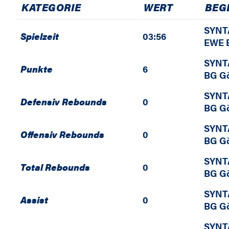
KATEGORIE
WERT
BEG
SYNT
Spielzeit
03:56
EWE B
SYNT
Punkte
6
BG Gö
SYNT
Defensiv Rebounds
0
BG Gö
SYNT
Offensiv Rebounds
0
BG Gö
SYNT
Total Rebounds
0
BG Gö
SYNT
Assist
0
BG Gö
SYNT