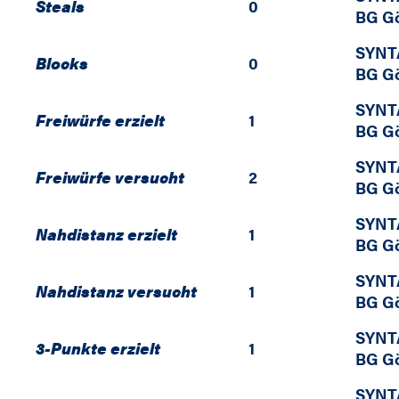
Steals
0
BG Gö
SYNT
Blocks
0
BG Gö
SYNT
Freiwürfe erzielt
1
BG Gö
SYNT
Freiwürfe versucht
2
BG Gö
SYNT
Nahdistanz erzielt
1
BG Gö
SYNT
Nahdistanz versucht
1
BG Gö
SYNT
3-Punkte erzielt
1
BG Gö
SYNT