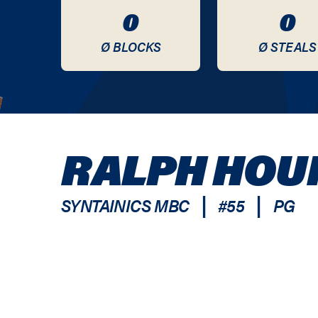
0
0
Ø BLOCKS
Ø STEALS
RALPH HOU
|
|
SYNTAINICS MBC
#
55
PG