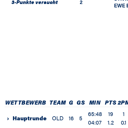
3-Punkte versucht
2
EWE B
WETTBEWERB
TEAM
G
GS
MIN
PTS
2P
65:48
19
1
›
Hauptrunde
OLD
16
5
04:07
1.2
0.1