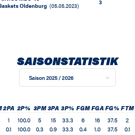
3
askets Oldenburg
(
05.05.2023
)
SAISONSTATISTIK
Saison 2025 / 2026
M
2PA
2P%
3PM
3PA
3P%
FGM
FGA
FG%
FTM
1
100.0
5
15
33.3
6
16
37.5
2
0.1
100.0
0.3
0.9
33.3
0.4
1.0
37.5
0.1