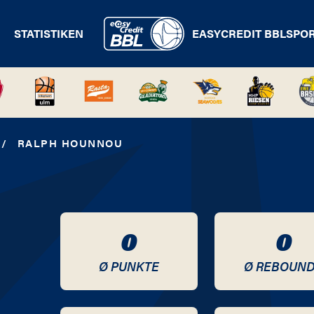
STATISTIKEN
EASYCREDIT BBL
SPO
/
RALPH HOUNNOU
0
0
Ø PUNKTE
Ø REBOUN