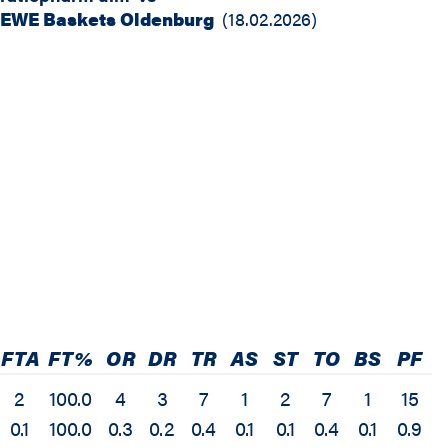
EWE Baskets Oldenburg
(
18.02.2026
)
FTA
FT%
OR
DR
TR
AS
ST
TO
BS
PF
2
100.0
4
3
7
1
2
7
1
15
0.1
100.0
0.3
0.2
0.4
0.1
0.1
0.4
0.1
0.9