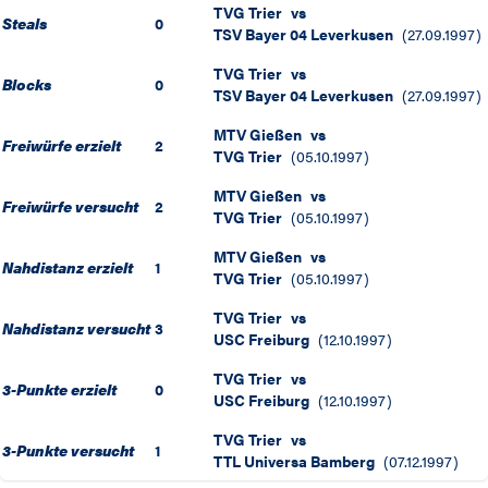
TVG Trier
vs
Steals
0
TSV Bayer 04 Leverkusen
(
27.09.1997
)
TVG Trier
vs
Blocks
0
TSV Bayer 04 Leverkusen
(
27.09.1997
)
MTV Gießen
vs
Freiwürfe erzielt
2
TVG Trier
(
05.10.1997
)
MTV Gießen
vs
Freiwürfe versucht
2
TVG Trier
(
05.10.1997
)
MTV Gießen
vs
Nahdistanz erzielt
1
TVG Trier
(
05.10.1997
)
TVG Trier
vs
Nahdistanz versucht
3
USC Freiburg
(
12.10.1997
)
TVG Trier
vs
3-Punkte erzielt
0
USC Freiburg
(
12.10.1997
)
TVG Trier
vs
3-Punkte versucht
1
TTL Universa Bamberg
(
07.12.1997
)