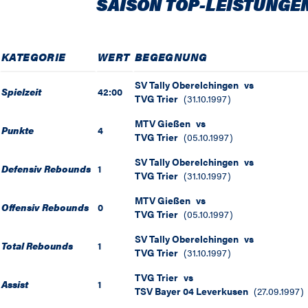
SAISON TOP-LEISTUNGE
KATEGORIE
WERT
BEGEGNUNG
SV Tally Oberelchingen
vs
Spielzeit
42:00
TVG Trier
(
31.10.1997
)
MTV Gießen
vs
Punkte
4
TVG Trier
(
05.10.1997
)
SV Tally Oberelchingen
vs
Defensiv Rebounds
1
TVG Trier
(
31.10.1997
)
MTV Gießen
vs
Offensiv Rebounds
0
TVG Trier
(
05.10.1997
)
SV Tally Oberelchingen
vs
Total Rebounds
1
TVG Trier
(
31.10.1997
)
TVG Trier
vs
Assist
1
TSV Bayer 04 Leverkusen
(
27.09.1997
)