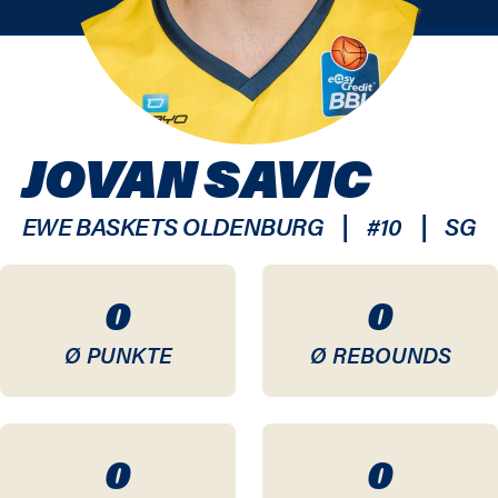
JOVAN SAVIC
|
|
EWE BASKETS OLDENBURG
#
10
SG
0
0
Ø PUNKTE
Ø REBOUNDS
0
0