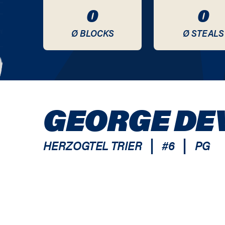
0
0
Ø BLOCKS
Ø STEALS
GEORGE DE
|
|
HERZOGTEL TRIER
#
6
PG