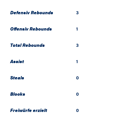
Defensiv Rebounds
3
Offensiv Rebounds
1
Total Rebounds
3
Assist
1
Steals
0
Blocks
0
Freiwürfe erzielt
0