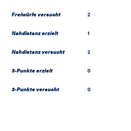
Freiwürfe versucht
2
Nahdistanz erzielt
1
Nahdistanz versucht
2
3-Punkte erzielt
0
3-Punkte versucht
0