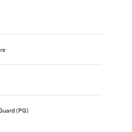
re
 Guard (PG)