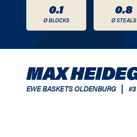
0.1
0.8
Ø BLOCKS
Ø STEALS
MAX HEIDE
|
EWE BASKETS OLDENBURG
#
3