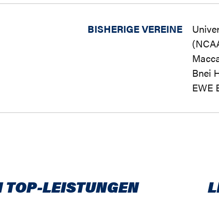
BISHERIGE VEREINE
Univer
(NCA
Maccab
Bnei H
EWE B
 TOP-LEISTUNGEN
L