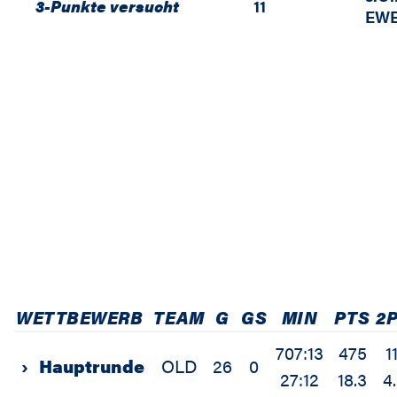
3-Punkte versucht
11
EWE
WETTBEWERB
TEAM
G
GS
MIN
PTS
2
707:13
475
1
›
Hauptrunde
OLD
26
0
27:12
18.3
4