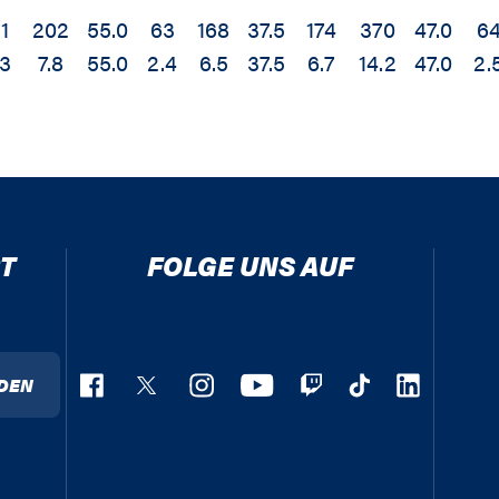
11
202
55.0
63
168
37.5
174
370
47.0
6
.3
7.8
55.0
2.4
6.5
37.5
6.7
14.2
47.0
2.
T
FOLGE UNS AUF
DEN