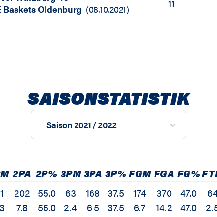
11
 Baskets Oldenburg
(
08.10.2021
)
SAISONSTATISTIK
Saison 2021 / 2022
PM
2PA
2P%
3PM
3PA
3P%
FGM
FGA
FG%
FT
11
202
55.0
63
168
37.5
174
370
47.0
6
.3
7.8
55.0
2.4
6.5
37.5
6.7
14.2
47.0
2.