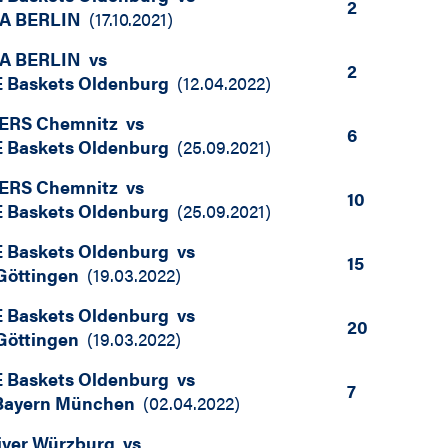
2
A BERLIN
(
17.10.2021
)
A BERLIN
vs
2
 Baskets Oldenburg
(
12.04.2022
)
ERS Chemnitz
vs
6
 Baskets Oldenburg
(
25.09.2021
)
ERS Chemnitz
vs
10
 Baskets Oldenburg
(
25.09.2021
)
 Baskets Oldenburg
vs
15
Göttingen
(
19.03.2022
)
 Baskets Oldenburg
vs
20
Göttingen
(
19.03.2022
)
 Baskets Oldenburg
vs
7
Bayern München
(
02.04.2022
)
iver Würzburg
vs