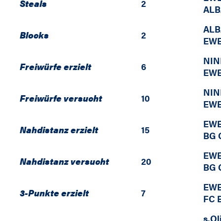
Steals
2
ALB
ALB
Blocks
2
EWE
NIN
Freiwürfe erzielt
6
EWE
NIN
Freiwürfe versucht
10
EWE
EWE
Nahdistanz erzielt
15
BG 
EWE
Nahdistanz versucht
20
BG 
EWE
3-Punkte erzielt
7
FC 
s.Ol