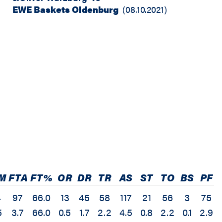
EWE Baskets Oldenburg
(
08.10.2021
)
M
FTA
FT%
OR
DR
TR
AS
ST
TO
BS
PF
4
97
66.0
13
45
58
117
21
56
3
75
5
3.7
66.0
0.5
1.7
2.2
4.5
0.8
2.2
0.1
2.9