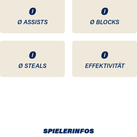
0
0
Ø ASSISTS
Ø BLOCKS
0
0
Ø STEALS
EFFEKTIVITÄT
SPIELERINFOS