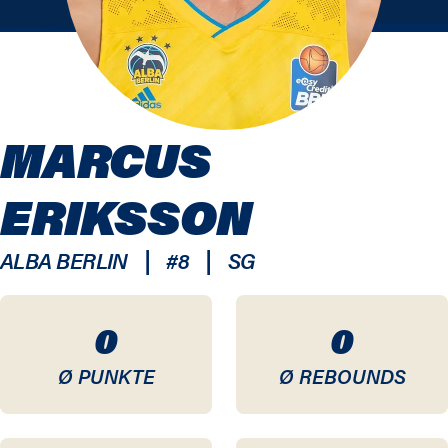
MARCUS
ERIKSSON
|
|
ALBA BERLIN
#
8
SG
0
0
Ø PUNKTE
Ø REBOUNDS