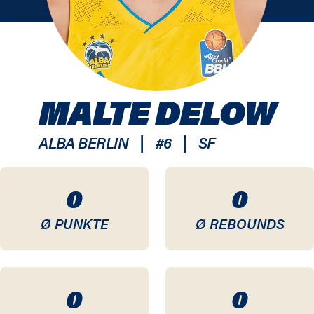
MALTE DELOW
|
|
ALBA BERLIN
#
6
SF
0
0
Ø PUNKTE
Ø REBOUNDS
0
0