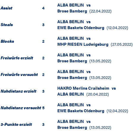
ALBA BERLIN
vs
Assist
4
Brose Bamberg
(
22.04.2022
)
ALBA BERLIN
vs
Steals
3
EWE Baskets Oldenburg
(
12.04.2022
)
ALBA BERLIN
vs
Blocks
2
MHP RIESEN Ludwigsburg
(
27.05.2022
)
ALBA BERLIN
vs
Freiwürfe erzielt
2
Brose Bamberg
(
13.05.2022
)
ALBA BERLIN
vs
Freiwürfe versucht
2
Brose Bamberg
(
13.05.2022
)
HAKRO Merlins Crailsheim
vs
Nahdistanz erzielt
3
ALBA BERLIN
(
20.04.2022
)
ALBA BERLIN
vs
Nahdistanz versucht
5
EWE Baskets Oldenburg
(
12.04.2022
)
ALBA BERLIN
vs
3-Punkte erzielt
3
Brose Bamberg
(
13.05.2022
)