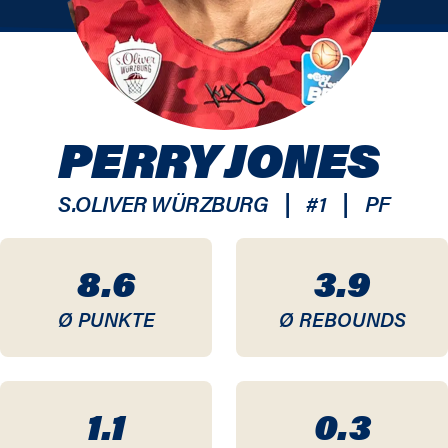
PERRY JONES
|
|
S.OLIVER WÜRZBURG
#
1
PF
8.6
3.9
Ø PUNKTE
Ø REBOUNDS
1.1
0.3