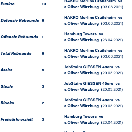
HAKRO Merlins Crailsheim
vs
Punkte
19
s.Oliver Würzburg
(
03.03.2021
)
HAKRO Merlins Crailsheim
vs
Defensiv Rebounds
9
s.Oliver Würzburg
(
03.03.2021
)
Hamburg Towers
vs
Offensiv Rebounds
1
s.Oliver Würzburg
(
23.04.2021
)
HAKRO Merlins Crailsheim
vs
Total Rebounds
9
s.Oliver Würzburg
(
03.03.2021
)
JobStairs GIESSEN 46ers
vs
Assist
5
s.Oliver Würzburg
(
20.03.2021
)
JobStairs GIESSEN 46ers
vs
Steals
3
s.Oliver Würzburg
(
20.03.2021
)
JobStairs GIESSEN 46ers
vs
Blocks
2
s.Oliver Würzburg
(
20.03.2021
)
Hamburg Towers
vs
Freiwürfe erzielt
3
s.Oliver Würzburg
(
23.04.2021
)