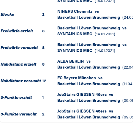
SYNTAINICS MBC
(
14.01.2021
)
NINERS Chemnitz
vs
Blocks
2
Basketball Löwen Braunschweig
(
24.0
Basketball Löwen Braunschweig
vs
Freiwürfe erzielt
8
SYNTAINICS MBC
(
14.01.2021
)
Basketball Löwen Braunschweig
vs
Freiwürfe versucht
8
SYNTAINICS MBC
(
14.01.2021
)
ALBA BERLIN
vs
Nahdistanz erzielt
8
Basketball Löwen Braunschweig
(
22.0
FC Bayern München
vs
Nahdistanz versucht
12
Basketball Löwen Braunschweig
(
11.04
JobStairs GIESSEN 46ers
vs
3-Punkte erzielt
1
Basketball Löwen Braunschweig
(
09.0
JobStairs GIESSEN 46ers
vs
3-Punkte versucht
2
Basketball Löwen Braunschweig
(
09.0