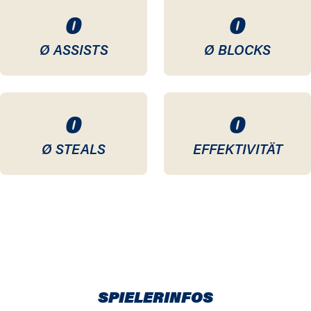
0
0
Ø ASSISTS
Ø BLOCKS
0
0
Ø STEALS
EFFEKTIVITÄT
SPIELERINFOS