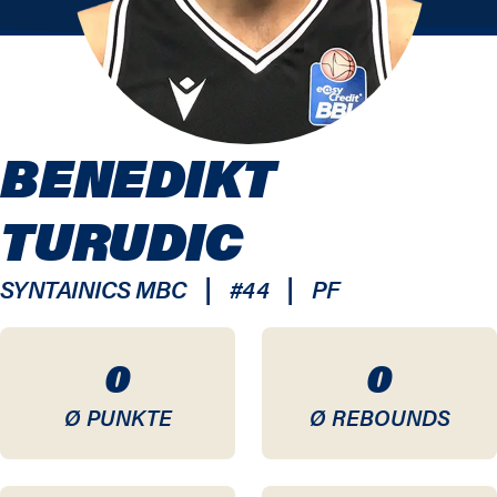
BENEDIKT
TURUDIC
|
|
SYNTAINICS MBC
#
44
PF
0
0
Ø PUNKTE
Ø REBOUNDS