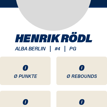
HENRIK RÖDL
|
|
ALBA BERLIN
#
4
PG
0
0
Ø PUNKTE
Ø REBOUNDS
0
0