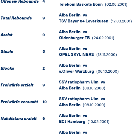
Offensiv Rebounds
4
Telekom Baskets Bonn
(
02.06.2001
)
Alba Berlin
vs
Total Rebounds
9
TSV Bayer 04 Leverkusen
(
17.03.2001
)
Alba Berlin
vs
Assist
9
Oldenburger TB
(
24.02.2001
)
Alba Berlin
vs
Steals
5
OPEL SKYLINERS
(
18.11.2000
)
Alba Berlin
vs
Blocks
2
s.Oliver Würzburg
(
06.10.2000
)
SSV ratiopharm Ulm
vs
Freiwürfe erzielt
9
Alba Berlin
(
08.10.2000
)
SSV ratiopharm Ulm
vs
Freiwürfe versucht
10
Alba Berlin
(
08.10.2000
)
Alba Berlin
vs
Nahdistanz erzielt
9
BCJ Hamburg
(
10.03.2001
)
Alba Berlin
vs