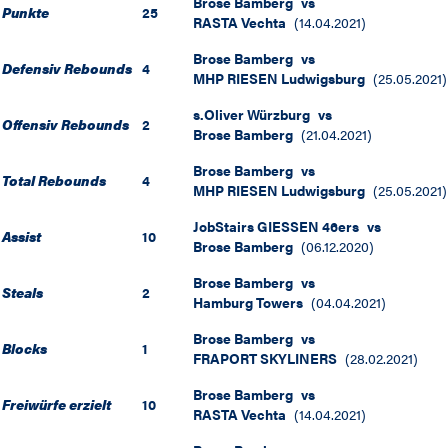
Brose Bamberg
vs
Punkte
25
RASTA Vechta
(
14.04.2021
)
Brose Bamberg
vs
Defensiv Rebounds
4
MHP RIESEN Ludwigsburg
(
25.05.2021
)
s.Oliver Würzburg
vs
Offensiv Rebounds
2
Brose Bamberg
(
21.04.2021
)
Brose Bamberg
vs
Total Rebounds
4
MHP RIESEN Ludwigsburg
(
25.05.2021
)
JobStairs GIESSEN 46ers
vs
Assist
10
Brose Bamberg
(
06.12.2020
)
Brose Bamberg
vs
Steals
2
Hamburg Towers
(
04.04.2021
)
Brose Bamberg
vs
Blocks
1
FRAPORT SKYLINERS
(
28.02.2021
)
Brose Bamberg
vs
Freiwürfe erzielt
10
RASTA Vechta
(
14.04.2021
)