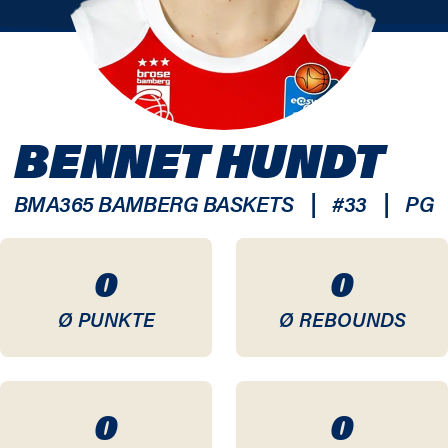
BENNET HUNDT
|
|
BMA365 BAMBERG BASKETS
#
33
PG
0
0
Ø PUNKTE
Ø REBOUNDS
0
0