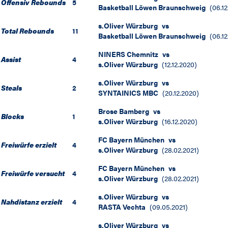
Offensiv Rebounds
5
Basketball Löwen Braunschweig
(
06.1
s.Oliver Würzburg
vs
Total Rebounds
11
Basketball Löwen Braunschweig
(
06.1
NINERS Chemnitz
vs
Assist
4
s.Oliver Würzburg
(
12.12.2020
)
s.Oliver Würzburg
vs
Steals
2
SYNTAINICS MBC
(
20.12.2020
)
Brose Bamberg
vs
Blocks
1
s.Oliver Würzburg
(
16.12.2020
)
FC Bayern München
vs
Freiwürfe erzielt
4
s.Oliver Würzburg
(
28.02.2021
)
FC Bayern München
vs
Freiwürfe versucht
4
s.Oliver Würzburg
(
28.02.2021
)
s.Oliver Würzburg
vs
Nahdistanz erzielt
4
RASTA Vechta
(
09.05.2021
)
s.Oliver Würzburg
vs