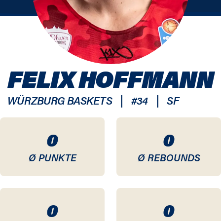
FELIX HOFFMANN
|
|
WÜRZBURG BASKETS
#
34
SF
0
0
Ø PUNKTE
Ø REBOUNDS
0
0