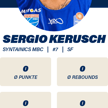
SERGIO KERUSCH
|
|
SYNTAINICS MBC
#
7
SF
0
0
Ø PUNKTE
Ø REBOUNDS
0
0