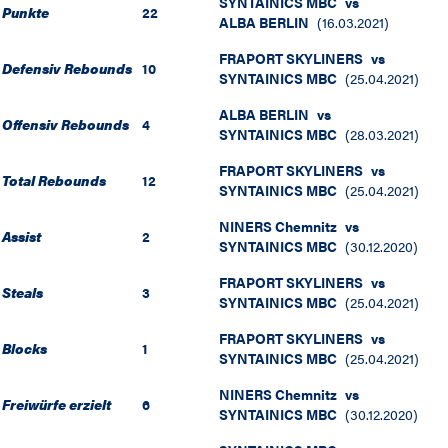
SYNTAINICS MBC
vs
Punkte
22
ALBA BERLIN
(
16.03.2021
)
FRAPORT SKYLINERS
vs
Defensiv Rebounds
10
SYNTAINICS MBC
(
25.04.2021
)
ALBA BERLIN
vs
Offensiv Rebounds
4
SYNTAINICS MBC
(
28.03.2021
)
FRAPORT SKYLINERS
vs
Total Rebounds
12
SYNTAINICS MBC
(
25.04.2021
)
NINERS Chemnitz
vs
Assist
2
SYNTAINICS MBC
(
30.12.2020
)
FRAPORT SKYLINERS
vs
Steals
3
SYNTAINICS MBC
(
25.04.2021
)
FRAPORT SKYLINERS
vs
Blocks
1
SYNTAINICS MBC
(
25.04.2021
)
NINERS Chemnitz
vs
Freiwürfe erzielt
6
SYNTAINICS MBC
(
30.12.2020
)