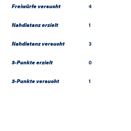
Freiwürfe versucht
4
Nahdistanz erzielt
1
Nahdistanz versucht
3
3-Punkte erzielt
0
3-Punkte versucht
1