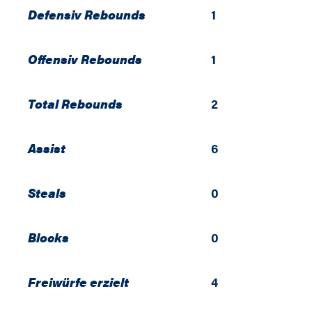
Defensiv Rebounds
1
Offensiv Rebounds
1
Total Rebounds
2
Assist
6
Steals
0
Blocks
0
Freiwürfe erzielt
4