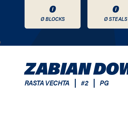
0
0
Ø BLOCKS
Ø STEALS
ZABIAN DO
|
|
RASTA VECHTA
#
2
PG