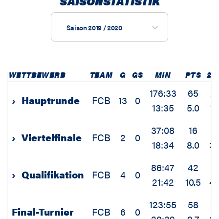
SAISONSTATISTIK
Saison 2019 / 2020
WETTBEWERB
TEAM
G
GS
MIN
PTS
2P
176:33
65
2
›
Hauptrunde
FCB
13
0
13:35
5.0
1.
37:08
16
6
›
Viertelfinale
FCB
2
0
18:34
8.0
3.
86:47
42
1
›
Qualifikation
FCB
4
0
21:42
10.5
4.
123:55
58
2
Final-Turnier
FCB
6
0
20:39
9.7
3.