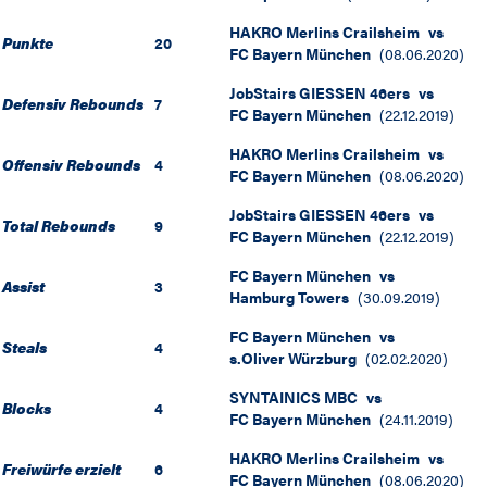
HAKRO Merlins Crailsheim
vs
Punkte
20
FC Bayern München
(
08.06.2020
)
JobStairs GIESSEN 46ers
vs
Defensiv Rebounds
7
FC Bayern München
(
22.12.2019
)
HAKRO Merlins Crailsheim
vs
Offensiv Rebounds
4
FC Bayern München
(
08.06.2020
)
JobStairs GIESSEN 46ers
vs
Total Rebounds
9
FC Bayern München
(
22.12.2019
)
FC Bayern München
vs
Assist
3
Hamburg Towers
(
30.09.2019
)
FC Bayern München
vs
Steals
4
s.Oliver Würzburg
(
02.02.2020
)
SYNTAINICS MBC
vs
Blocks
4
FC Bayern München
(
24.11.2019
)
HAKRO Merlins Crailsheim
vs
Freiwürfe erzielt
6
FC Bayern München
(
08.06.2020
)