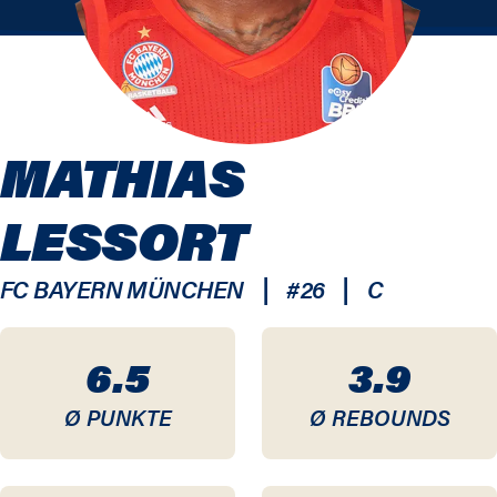
MATHIAS
LESSORT
|
|
FC BAYERN MÜNCHEN
#
26
C
6.5
3.9
Ø PUNKTE
Ø REBOUNDS