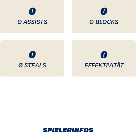
0
0
Ø ASSISTS
Ø BLOCKS
0
0
Ø STEALS
EFFEKTIVITÄT
SPIELERINFOS