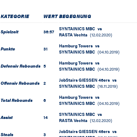
KATEGORIE
WERT
BEGEGNUNG
SYNTAINICS MBC
vs
Spielzeit
36:57
RASTA Vechta
(
12.02.2020
)
Hamburg Towers
vs
Punkte
31
SYNTAINICS MBC
(
04.10.2019
)
Hamburg Towers
vs
Defensiv Rebounds
5
SYNTAINICS MBC
(
04.10.2019
)
JobStairs GIESSEN 46ers
vs
Offensiv Rebounds
2
SYNTAINICS MBC
(
16.11.2019
)
Hamburg Towers
vs
Total Rebounds
6
SYNTAINICS MBC
(
04.10.2019
)
SYNTAINICS MBC
vs
Assist
14
RASTA Vechta
(
12.02.2020
)
JobStairs GIESSEN 46ers
vs
Steals
3