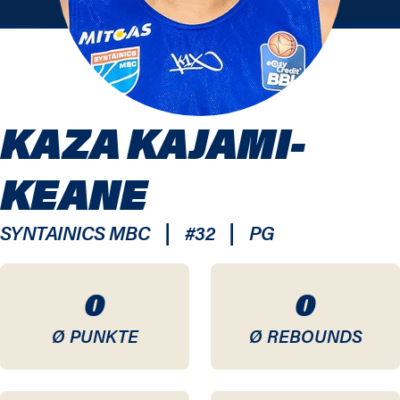
KAZA KAJAMI-
KEANE
|
|
SYNTAINICS MBC
#
32
PG
0
0
Ø PUNKTE
Ø REBOUNDS