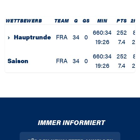
WETTBEWERB
TEAM
G
GS
MIN
PTS
2P
660:34
252
89
›
Hauptrunde
FRA
34
0
19:26
7.4
2.
660:34
252
89
Saison
FRA
34
0
19:26
7.4
2.
IMMER INFORMIERT