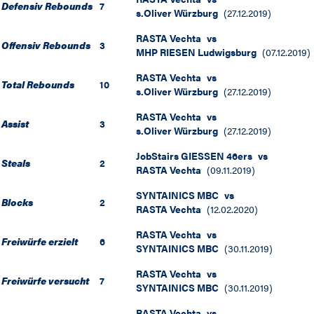
Defensiv Rebounds
7
s.Oliver Würzburg
(
27.12.2019
)
RASTA Vechta
vs
Offensiv Rebounds
3
MHP RIESEN Ludwigsburg
(
07.12.2019
)
RASTA Vechta
vs
Total Rebounds
10
s.Oliver Würzburg
(
27.12.2019
)
RASTA Vechta
vs
Assist
3
s.Oliver Würzburg
(
27.12.2019
)
JobStairs GIESSEN 46ers
vs
Steals
2
RASTA Vechta
(
09.11.2019
)
SYNTAINICS MBC
vs
Blocks
2
RASTA Vechta
(
12.02.2020
)
RASTA Vechta
vs
Freiwürfe erzielt
6
SYNTAINICS MBC
(
30.11.2019
)
RASTA Vechta
vs
Freiwürfe versucht
7
SYNTAINICS MBC
(
30.11.2019
)
RASTA Vechta
vs