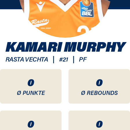
KAMARI MURPHY
|
|
RASTA VECHTA
#
21
PF
0
0
Ø PUNKTE
Ø REBOUNDS
0
0