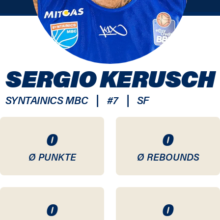
SERGIO KERUSCH
|
|
SYNTAINICS MBC
#
7
SF
0
0
Ø PUNKTE
Ø REBOUNDS
0
0