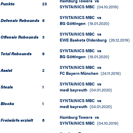
Hamburg Towers
vs
Punkte
23
SYNTAINICS MBC
(
04.10.2019
)
SYNTAINICS MBC
vs
Defensiv Rebounds
8
BG Göttingen
(
18.01.2020
)
SYNTAINICS MBC
vs
Offensiv Rebounds
3
EWE Baskets Oldenburg
(
26.12.2019
)
SYNTAINICS MBC
vs
Total Rebounds
8
BG Göttingen
(
18.01.2020
)
SYNTAINICS MBC
vs
Assist
2
FC Bayern München
(
24.11.2019
)
SYNTAINICS MBC
vs
Steals
1
medi bayreuth
(
04.01.2020
)
SYNTAINICS MBC
vs
Blocks
1
medi bayreuth
(
04.01.2020
)
Hamburg Towers
vs
Freiwürfe erzielt
6
SYNTAINICS MBC
(
04.10.2019
)