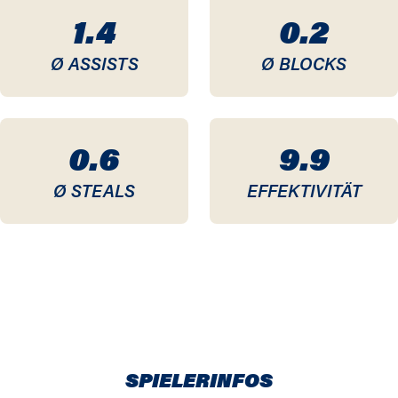
1.4
0.2
Ø ASSISTS
Ø BLOCKS
0.6
9.9
Ø STEALS
EFFEKTIVITÄT
SPIELERINFOS