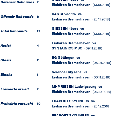
Defensiv Rebounds
7
Eisbären Bremerhaven
(
13.10.2018
)
RASTA Vechta
vs
Offensiv Rebounds
6
Eisbären Bremerhaven
(
23.11.2018
)
GIESSEN 46ers
vs
Total Rebounds
12
Eisbären Bremerhaven
(
13.10.2018
)
Eisbären Bremerhaven
vs
Assist
4
SYNTAINICS MBC
(
09.11.2018
)
BG Göttingen
vs
Steals
2
Eisbären Bremerhaven
(
05.01.2019
)
Science City Jena
vs
Blocks
1
Eisbären Bremerhaven
(
03.11.2018
)
MHP RIESEN Ludwigsburg
vs
Freiwürfe erzielt
7
Eisbären Bremerhaven
(
03.10.2018
)
FRAPORT SKYLINERS
vs
Freiwürfe versucht
10
Eisbären Bremerhaven
(
26.12.2018
)
FRAPORT SKYLINERS
vs