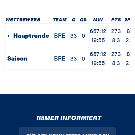
WETTBEWERB
TEAM
G
GS
MIN
PTS
2P
657:12
273
80
›
Hauptrunde
BRE
33
0
19:55
8.3
2.4
657:12
273
80
Saison
BRE
33
0
19:55
8.3
2.4
IMMER INFORMIERT