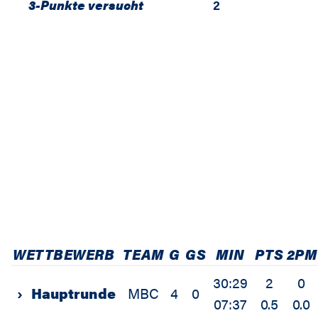
3-Punkte versucht
2
WETTBEWERB
TEAM
G
GS
MIN
PTS
2PM
30:29
2
0
›
Hauptrunde
MBC
4
0
07:37
0.5
0.0