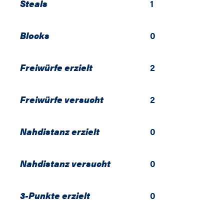
Steals
1
Blocks
0
Freiwürfe erzielt
2
Freiwürfe versucht
2
Nahdistanz erzielt
0
Nahdistanz versucht
0
3-Punkte erzielt
0