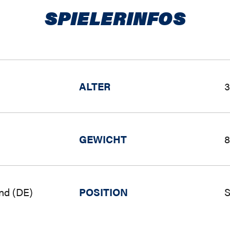
SPIELERINFOS
ALTER
3
GEWICHT
8
nd (DE)
POSITION
S
)