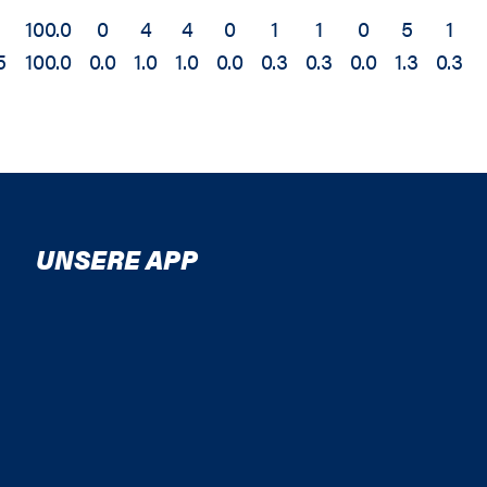
100.0
0
4
4
0
1
1
0
5
1
5
100.0
0.0
1.0
1.0
0.0
0.3
0.3
0.0
1.3
0.3
UNSERE APP