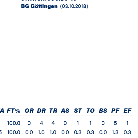
BG Göttingen
(
03.10.2018
)
TA
FT%
OR
DR
TR
AS
ST
TO
BS
PF
EF
100.0
0
4
4
0
1
1
0
5
1
5
100.0
0.0
1.0
1.0
0.0
0.3
0.3
0.0
1.3
0.3