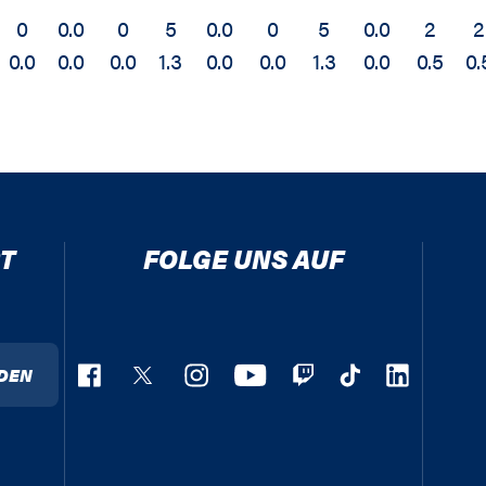
0
0.0
0
5
0.0
0
5
0.0
2
2
0.0
0.0
0.0
1.3
0.0
0.0
1.3
0.0
0.5
0.
T
FOLGE UNS AUF
DEN