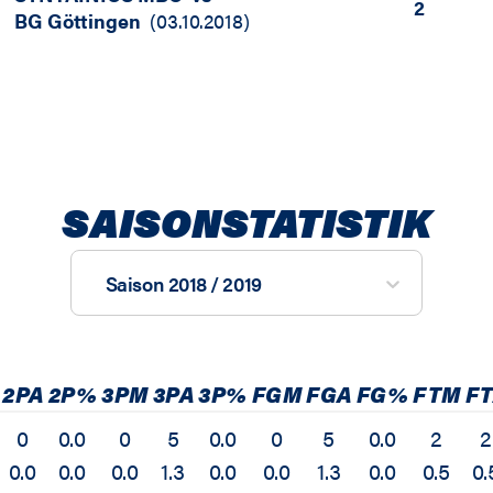
2
BG Göttingen
(
03.10.2018
)
SAISONSTATISTIK
Saison 2018 / 2019
2PA
2P%
3PM
3PA
3P%
FGM
FGA
FG%
FTM
F
0
0.0
0
5
0.0
0
5
0.0
2
2
0.0
0.0
0.0
1.3
0.0
0.0
1.3
0.0
0.5
0.