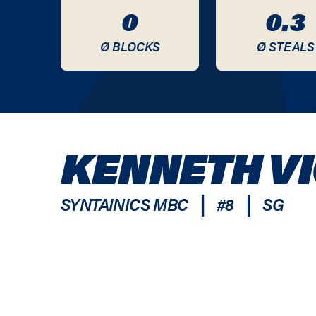
0
0.3
Ø BLOCKS
Ø STEALS
KENNETH VI
|
|
SYNTAINICS MBC
#
8
SG